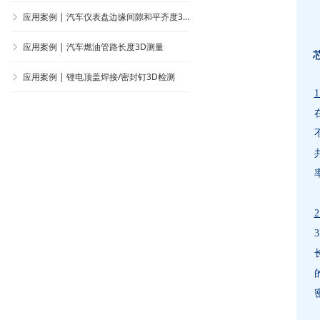
应用案例 | 汽车仪表盘边缘间隙和平齐度3D检测
ꁕ
应用案例 | 汽车燃油管路长度3D测量
ꁕ
应用案例 | 锂电顶盖焊接/密封钉3D检测
ꁕ
应用案例｜晶圆表面3D形貌检测
ꁕ
2