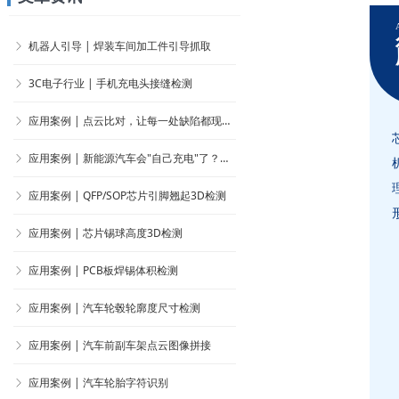
机器人引导 | 汽车发电机输入轴上下料
机器人引导 | 车门侧面围度引导测量
应用案例 | PCB板电子元器件检测
应用案例 | 电热管中间引棒歪斜检测
应用案例 | 3D视觉如何实现汽车发动机轴承和齿轮等配件的稳定上下料
应用案例 | 胶带的平面度、厚度和内径的3D质量检测
ꁕ
ꁕ
ꁕ
ꁕ
ꁕ
ꁕ
A
机器人引导 | 焊装车间加工件引导抓取
ꁕ
3C电子行业 | 手机充电头接缝检测
ꁕ
应用案例 | 点云比对，让每一处缺陷都现出原形
ꁕ
应用案例 | 新能源汽车会"自己充电"了？这个视觉引导方案让加油盖开合精准到毫米
ꁕ
应用案例 | QFP/SOP芯片引脚翘起3D检测
ꁕ
应用案例 | 芯片锡球高度3D检测
ꁕ
应用案例 | PCB板焊锡体积检测
ꁕ
应用案例 | 汽车轮毂轮廓度尺寸检测
ꁕ
应用案例 | 汽车前副车架点云图像拼接
ꁕ
应用案例 | 汽车轮胎字符识别
ꁕ