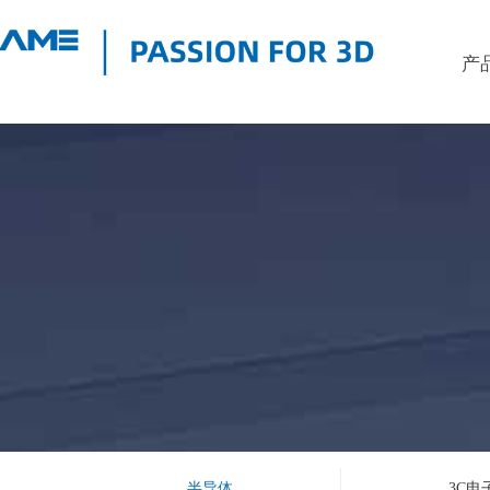
产
半导体
3C电